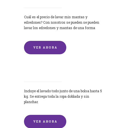
Cuál es el precio de lavar mis mantas y
edredones? Con nosotros se pueden se pueden
lavar los edredones y mantas de una forma
rápida y...
VER AHORA
Lavandería por Kilo
Incluye el lavado todo junto de una bolsa hasta 5
kg. Se entrega toda la ropa doblada y sin
planchar.
VER AHORA