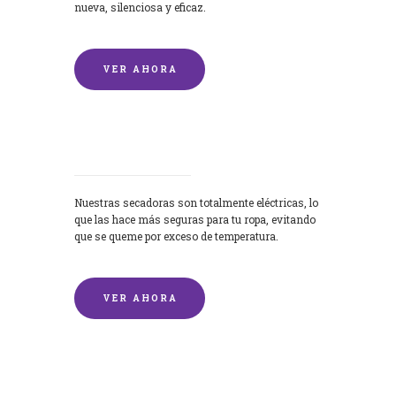
nueva, silenciosa y eficaz.
VER AHORA
Secadoras
Nuestras secadoras son totalmente eléctricas, lo
que las hace más seguras para tu ropa, evitando
que se queme por exceso de temperatura.
VER AHORA
Lavado de mantas y edredones por
encargo