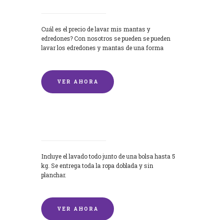
Cuál es el precio de lavar mis mantas y
edredones? Con nosotros se pueden se pueden
lavar los edredones y mantas de una forma
rápida y...
VER AHORA
Lavandería por Kilo
Incluye el lavado todo junto de una bolsa hasta 5
kg. Se entrega toda la ropa doblada y sin
planchar.
VER AHORA