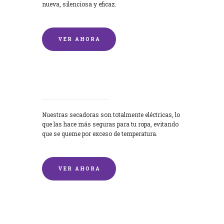
nueva, silenciosa y eficaz.
VER AHORA
Secadoras
Nuestras secadoras son totalmente eléctricas, lo
que las hace más seguras para tu ropa, evitando
que se queme por exceso de temperatura.
VER AHORA
Lavado de mantas y edredones por
encargo