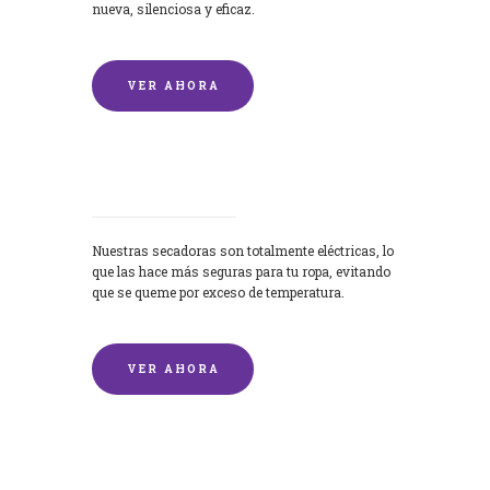
nueva, silenciosa y eficaz.
VER AHORA
Secadoras
Nuestras secadoras son totalmente eléctricas, lo
que las hace más seguras para tu ropa, evitando
que se queme por exceso de temperatura.
VER AHORA
Lavado de mantas y edredones por
encargo