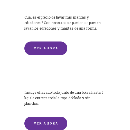
Cuál es el precio de lavar mis mantas y
edredones? Con nosotros se pueden se pueden
lavar los edredones y mantas de una forma
rápida y...
VER AHORA
Lavandería por Kilo
Incluye el lavado todo junto de una bolsa hasta 5
kg. Se entrega toda la ropa doblada y sin
planchar.
VER AHORA