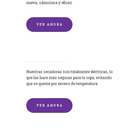
nueva, silenciosa y eficaz.
VER AHORA
Secadoras
Nuestras secadoras son totalmente eléctricas, lo
que las hace más seguras para tu ropa, evitando
que se queme por exceso de temperatura.
VER AHORA
Lavado de mantas y edredones por
encargo