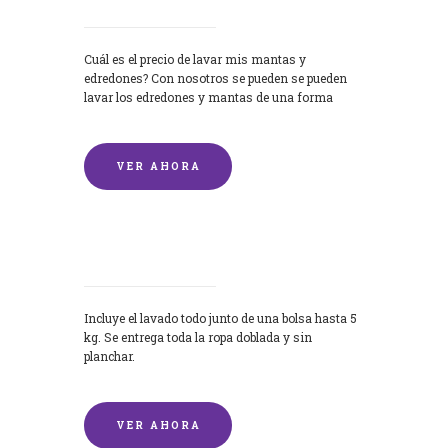
Cuál es el precio de lavar mis mantas y
edredones? Con nosotros se pueden se pueden
lavar los edredones y mantas de una forma
rápida y...
VER AHORA
Lavandería por Kilo
Incluye el lavado todo junto de una bolsa hasta 5
kg. Se entrega toda la ropa doblada y sin
planchar.
VER AHORA