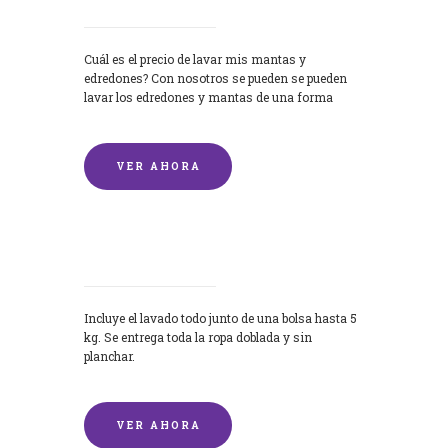
Cuál es el precio de lavar mis mantas y
edredones? Con nosotros se pueden se pueden
lavar los edredones y mantas de una forma
rápida y...
VER AHORA
Lavandería por Kilo
Incluye el lavado todo junto de una bolsa hasta 5
kg. Se entrega toda la ropa doblada y sin
planchar.
VER AHORA