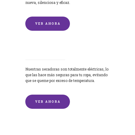
nueva, silenciosa y eficaz.
VER AHORA
Secadoras
Nuestras secadoras son totalmente eléctricas, lo
que las hace más seguras para tu ropa, evitando
que se queme por exceso de temperatura.
VER AHORA
Lavado de mantas y edredones por
encargo