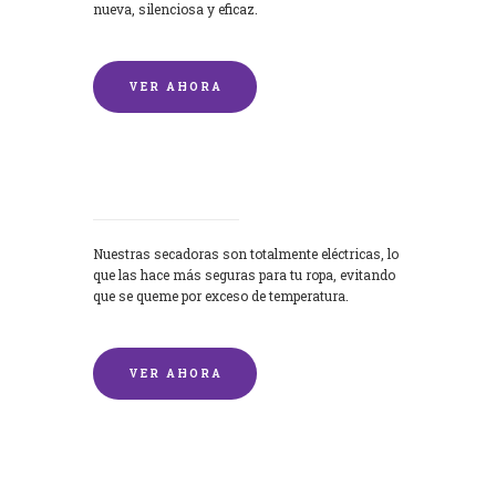
nueva, silenciosa y eficaz.
VER AHORA
Secadoras
Nuestras secadoras son totalmente eléctricas, lo
que las hace más seguras para tu ropa, evitando
que se queme por exceso de temperatura.
VER AHORA
Lavado de mantas y edredones por
encargo