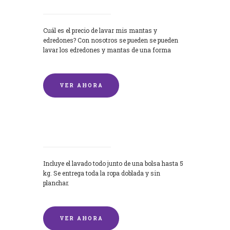
Cuál es el precio de lavar mis mantas y
edredones? Con nosotros se pueden se pueden
lavar los edredones y mantas de una forma
rápida y...
VER AHORA
Lavandería por Kilo
Incluye el lavado todo junto de una bolsa hasta 5
kg. Se entrega toda la ropa doblada y sin
planchar.
VER AHORA