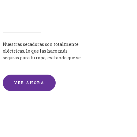
Secadoras
Nuestras secadoras son totalmente
eléctricas, lo que las hace más
seguras para tu ropa, evitando que se
queme por exceso de temperatura.
VER AHORA
Lavandería por Kilo