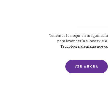
Lavadoras
Tenemos lo mejor en maquinaria
para lavandería autoservicio.
Tecnología alemana nueva,
silenciosa y eficaz.
VER AHORA
Lavado de mantas y
edredones por encargo