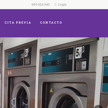
665 924 943
Login
CITA PREVIA
CONTACTO