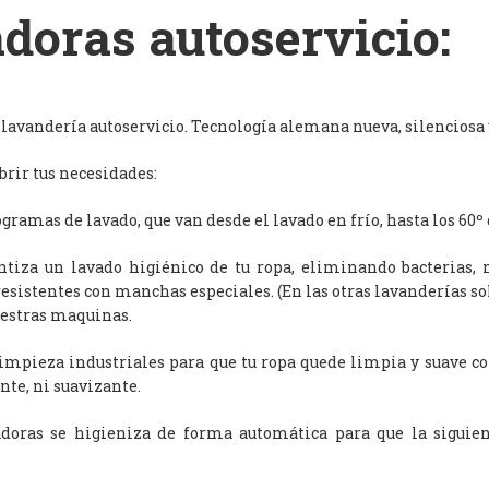
doras autoservicio:
avandería autoservicio. Tecnología alemana nueva, silenciosa y
rir tus necesidades:
ramas de lavado, que van desde el lavado en frío, hasta los 60º 
antiza un lavado higiénico de tu ropa, eliminando bacterias, 
resistentes con manchas especiales. (En las otras lavanderías s
uestras maquinas.
limpieza industriales para que tu ropa quede limpia y suave c
nte, ni suavizante.
adoras se higieniza de forma automática para que la siguien