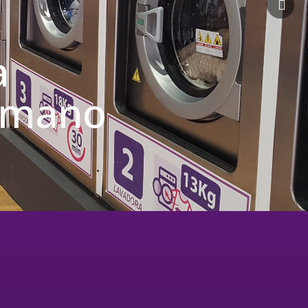
a
u mano