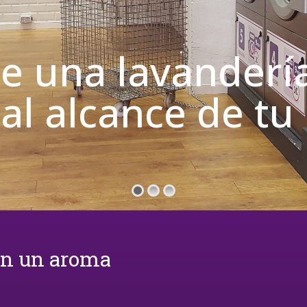
de una lavanderí
 al alcance de t
on un aroma