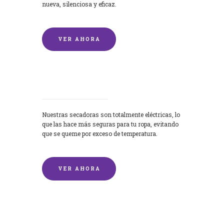
nueva, silenciosa y eficaz.
VER AHORA
Secadoras
Nuestras secadoras son totalmente eléctricas, lo
que las hace más seguras para tu ropa, evitando
que se queme por exceso de temperatura.
VER AHORA
Lavado de mantas y edredones por
encargo