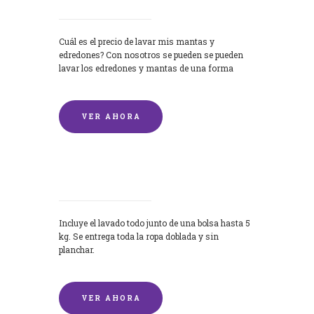
Cuál es el precio de lavar mis mantas y
edredones? Con nosotros se pueden se pueden
lavar los edredones y mantas de una forma
rápida y...
VER AHORA
Lavandería por Kilo
Incluye el lavado todo junto de una bolsa hasta 5
kg. Se entrega toda la ropa doblada y sin
planchar.
VER AHORA