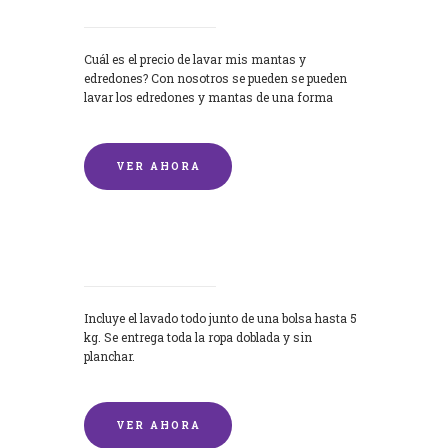
Cuál es el precio de lavar mis mantas y
edredones? Con nosotros se pueden se pueden
lavar los edredones y mantas de una forma
rápida y...
VER AHORA
Lavandería por Kilo
Incluye el lavado todo junto de una bolsa hasta 5
kg. Se entrega toda la ropa doblada y sin
planchar.
VER AHORA