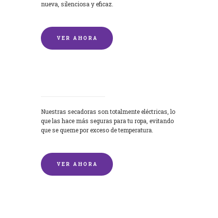
nueva, silenciosa y eficaz.
VER AHORA
Secadoras
Nuestras secadoras son totalmente eléctricas, lo
que las hace más seguras para tu ropa, evitando
que se queme por exceso de temperatura.
VER AHORA
Lavado de mantas y edredones por
encargo