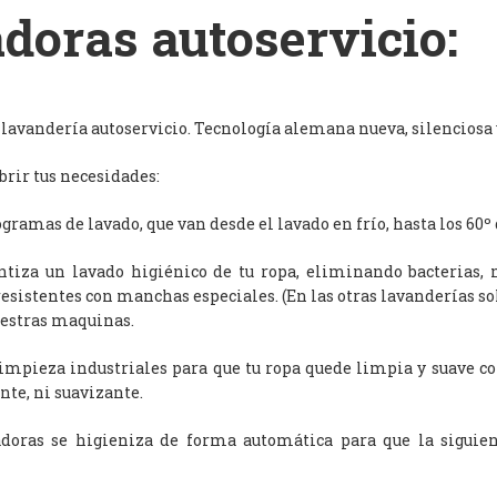
doras autoservicio:
avandería autoservicio. Tecnología alemana nueva, silenciosa y
rir tus necesidades:
ramas de lavado, que van desde el lavado en frío, hasta los 60º 
antiza un lavado higiénico de tu ropa, eliminando bacterias, 
resistentes con manchas especiales. (En las otras lavanderías s
uestras maquinas.
limpieza industriales para que tu ropa quede limpia y suave c
nte, ni suavizante.
adoras se higieniza de forma automática para que la siguien