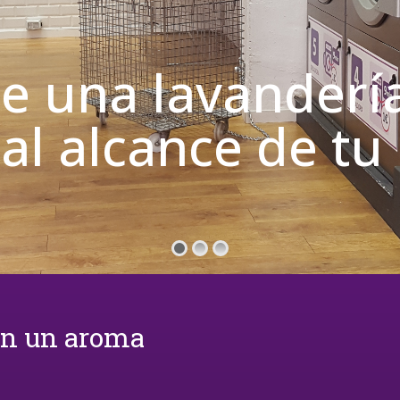
de una lavanderí
 al alcance de t
on un aroma