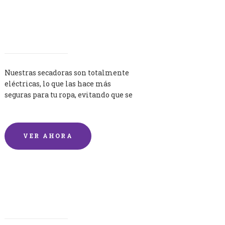
Secadoras
Nuestras secadoras son totalmente
eléctricas, lo que las hace más
seguras para tu ropa, evitando que se
queme por exceso de temperatura.
VER AHORA
Lavandería por Kilo