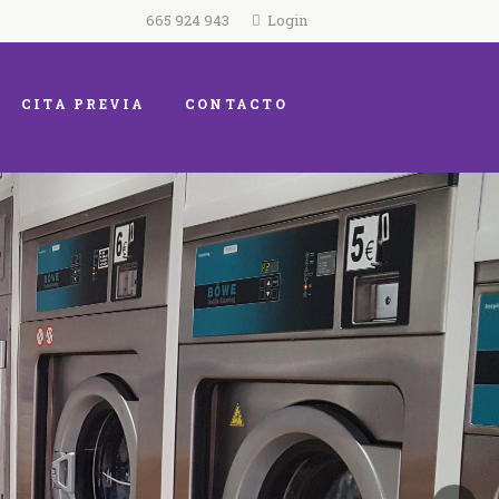
665 924 943
Login
CITA PREVIA
CONTACTO