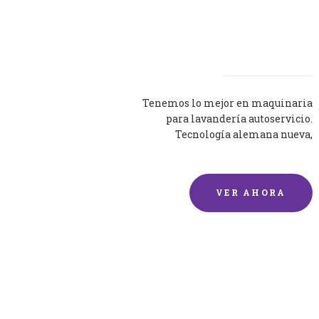
Lavadoras
Tenemos lo mejor en maquinaria
para lavandería autoservicio.
Tecnología alemana nueva,
silenciosa y eficaz.
VER AHORA
Lavado de mantas y
edredones por encargo