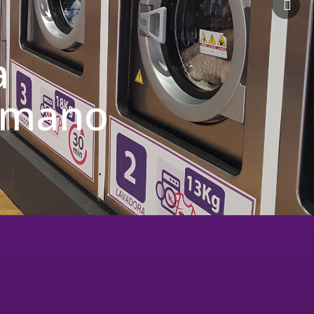
a
u mano