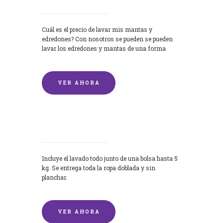
Cuál es el precio de lavar mis mantas y
edredones? Con nosotros se pueden se pueden
lavar los edredones y mantas de una forma
rápida y...
VER AHORA
Lavandería por Kilo
Incluye el lavado todo junto de una bolsa hasta 5
kg. Se entrega toda la ropa doblada y sin
planchar.
VER AHORA