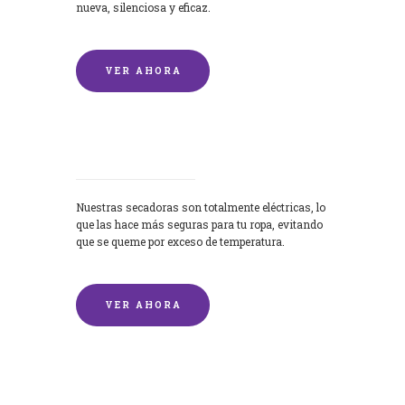
nueva, silenciosa y eficaz.
VER AHORA
Secadoras
Nuestras secadoras son totalmente eléctricas, lo
que las hace más seguras para tu ropa, evitando
que se queme por exceso de temperatura.
VER AHORA
Lavado de mantas y edredones por
encargo