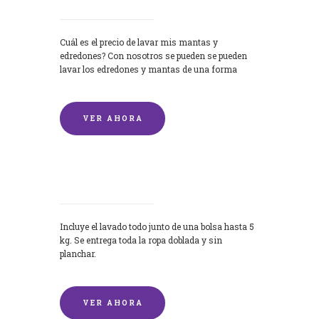
Cuál es el precio de lavar mis mantas y
edredones? Con nosotros se pueden se pueden
lavar los edredones y mantas de una forma
rápida y...
VER AHORA
Lavandería por Kilo
Incluye el lavado todo junto de una bolsa hasta 5
kg. Se entrega toda la ropa doblada y sin
planchar.
VER AHORA