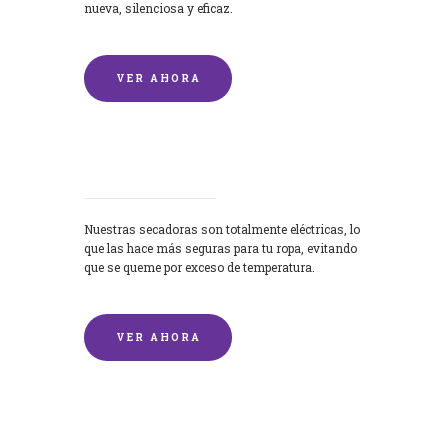
nueva, silenciosa y eficaz.
VER AHORA
Secadoras
Nuestras secadoras son totalmente eléctricas, lo
que las hace más seguras para tu ropa, evitando
que se queme por exceso de temperatura.
VER AHORA
Lavado de mantas y edredones por
encargo