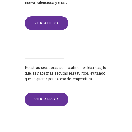
nueva, silenciosa y eficaz.
VER AHORA
Secadoras
Nuestras secadoras son totalmente eléctricas, lo
que las hace más seguras para tu ropa, evitando
que se queme por exceso de temperatura.
VER AHORA
Lavado de mantas y edredones por
encargo