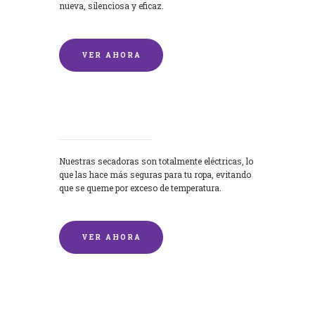
nueva, silenciosa y eficaz.
VER AHORA
Secadoras
Nuestras secadoras son totalmente eléctricas, lo
que las hace más seguras para tu ropa, evitando
que se queme por exceso de temperatura.
VER AHORA
Lavado de mantas y edredones por
encargo