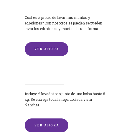
Cuál es el precio de lavar mis mantas y
edredones? Con nosotros se pueden se pueden
lavar los edredones y mantas de una forma
rápida y...
VER AHORA
Lavandería por Kilo
Incluye el lavado todo junto de una bolsa hasta 5
kg. Se entrega toda la ropa doblada y sin
planchar.
VER AHORA