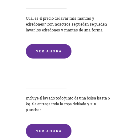
Cuál es el precio de lavar mis mantas y
edredones? Con nosotros se pueden se pueden
lavar los edredones y mantas de una forma
rápida y...
VER AHORA
Lavandería por Kilo
Incluye el lavado todo junto de una bolsa hasta 5
kg. Se entrega toda la ropa doblada y sin
planchar.
VER AHORA