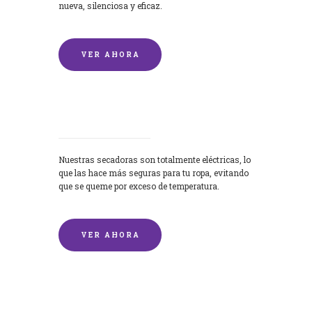
nueva, silenciosa y eficaz.
VER AHORA
Secadoras
Nuestras secadoras son totalmente eléctricas, lo
que las hace más seguras para tu ropa, evitando
que se queme por exceso de temperatura.
VER AHORA
Lavado de mantas y edredones por
encargo