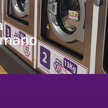
a
u mano