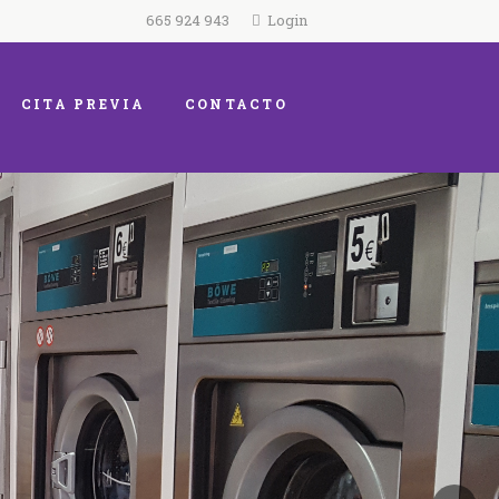
665 924 943
Login
CITA PREVIA
CONTACTO