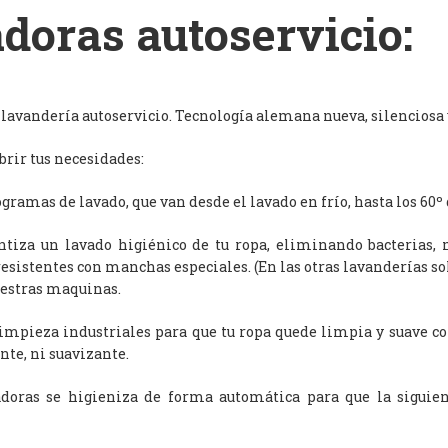
doras autoservicio:
avandería autoservicio. Tecnología alemana nueva, silenciosa y
rir tus necesidades:
ramas de lavado, que van desde el lavado en frío, hasta los 60º 
antiza un lavado higiénico de tu ropa, eliminando bacterias, 
resistentes con manchas especiales. (En las otras lavanderías s
uestras maquinas.
limpieza industriales para que tu ropa quede limpia y suave c
nte, ni suavizante.
adoras se higieniza de forma automática para que la siguien