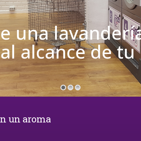
de una lavanderí
 al alcance de t
on un aroma