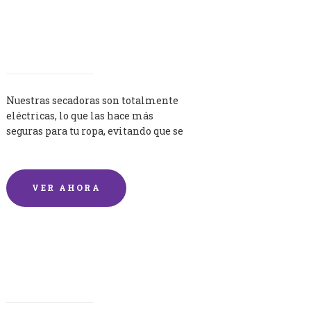
Secadoras
Nuestras secadoras son totalmente
eléctricas, lo que las hace más
seguras para tu ropa, evitando que se
queme por exceso de temperatura.
VER AHORA
Lavandería por Kilo