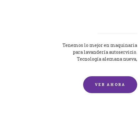
Lavadoras
Tenemos lo mejor en maquinaria
para lavandería autoservicio.
Tecnología alemana nueva,
silenciosa y eficaz.
VER AHORA
Lavado de mantas y
edredones por encargo