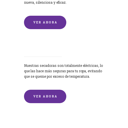
nueva, silenciosa y eficaz.
VER AHORA
Secadoras
Nuestras secadoras son totalmente eléctricas, lo
que las hace más seguras para tu ropa, evitando
que se queme por exceso de temperatura.
VER AHORA
Lavado de mantas y edredones por
encargo