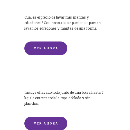
Cuál es el precio de lavar mis mantas y
edredones? Con nosotros se pueden se pueden
lavar los edredones y mantas de una forma
rápida y...
VER AHORA
Lavandería por Kilo
Incluye el lavado todo junto de una bolsa hasta 5
kg. Se entrega toda la ropa doblada y sin
planchar.
VER AHORA