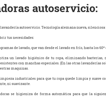
doras autoservicio:
avandería autoservicio. Tecnología alemana nueva, silenciosa y
rir tus necesidades:
ramas de lavado, que van desde el lavado en frío, hasta los 60º 
antiza un lavado higiénico de tu ropa, eliminando bacterias, 
resistentes con manchas especiales. (En las otras lavanderías s
uestras maquinas.
limpieza industriales para que tu ropa quede limpia y suave c
nte, ni suavizante.
adoras se higieniza de forma automática para que la siguien