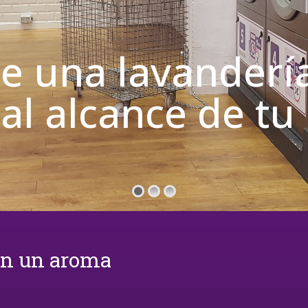
de una lavanderí
 al alcance de t
on un aroma