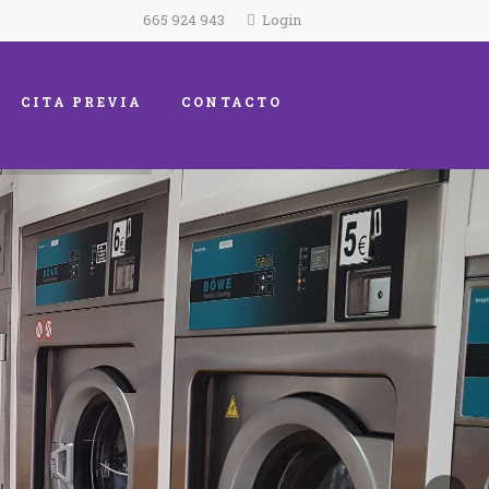
665 924 943
Login
CITA PREVIA
CONTACTO