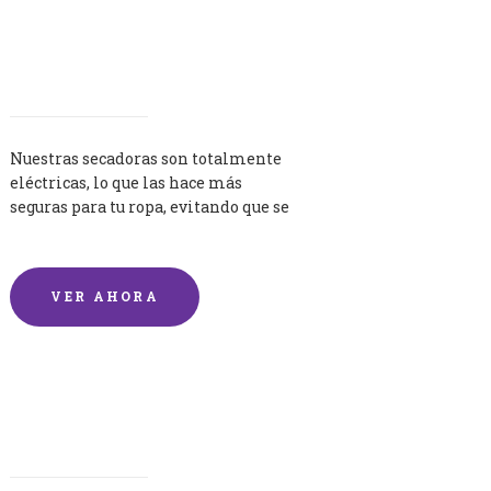
Secadoras
Nuestras secadoras son totalmente
eléctricas, lo que las hace más
seguras para tu ropa, evitando que se
queme por exceso de temperatura.
VER AHORA
Lavandería por Kilo