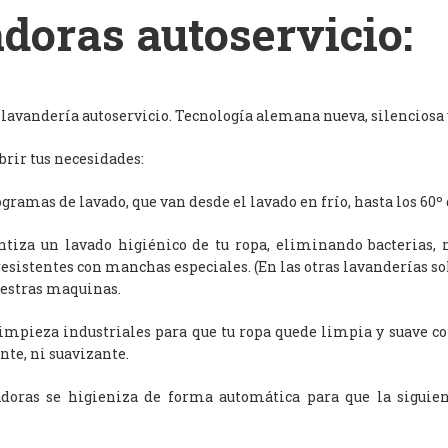
doras autoservicio:
avandería autoservicio. Tecnología alemana nueva, silenciosa y
rir tus necesidades:
ramas de lavado, que van desde el lavado en frío, hasta los 60º 
antiza un lavado higiénico de tu ropa, eliminando bacterias, 
resistentes con manchas especiales. (En las otras lavanderías s
uestras maquinas.
limpieza industriales para que tu ropa quede limpia y suave c
nte, ni suavizante.
adoras se higieniza de forma automática para que la siguien