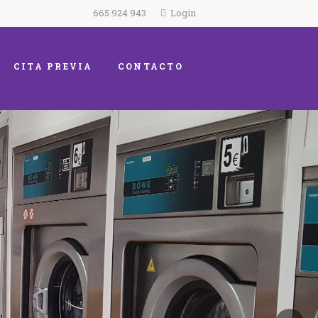
665 924 943
Login
CITA PREVIA
CONTACTO