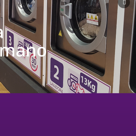
a
u mano