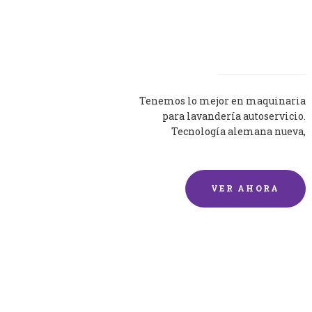
Lavadoras
Tenemos lo mejor en maquinaria
para lavandería autoservicio.
Tecnología alemana nueva,
silenciosa y eficaz.
VER AHORA
Lavado de mantas y
edredones por encargo