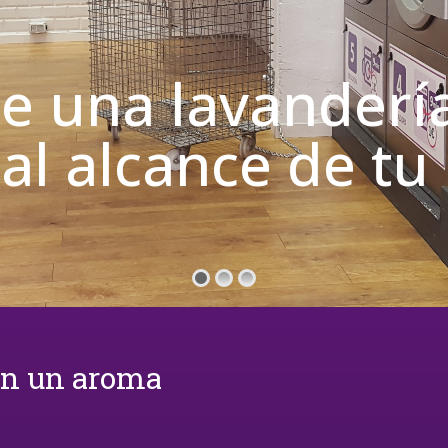
de una lavanderí
 al alcance de t
on un aroma