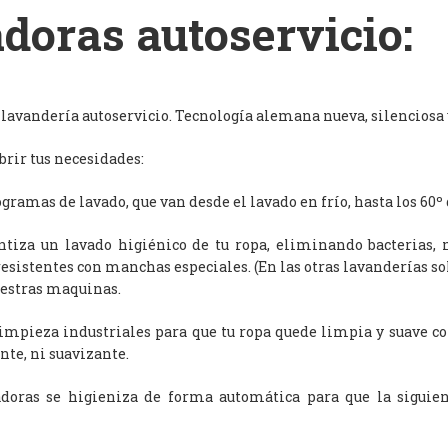
doras autoservicio:
avandería autoservicio. Tecnología alemana nueva, silenciosa y
rir tus necesidades:
ramas de lavado, que van desde el lavado en frío, hasta los 60º 
antiza un lavado higiénico de tu ropa, eliminando bacterias, 
resistentes con manchas especiales. (En las otras lavanderías s
uestras maquinas.
limpieza industriales para que tu ropa quede limpia y suave c
nte, ni suavizante.
adoras se higieniza de forma automática para que la siguien