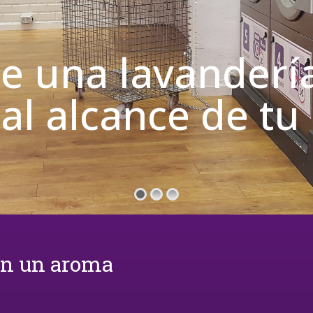
de una lavanderí
 al alcance de t
on un aroma