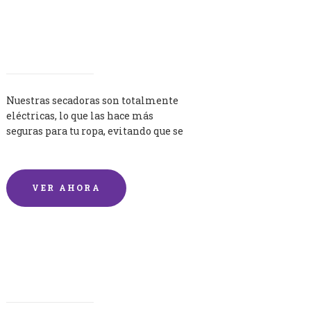
Secadoras
Nuestras secadoras son totalmente
eléctricas, lo que las hace más
seguras para tu ropa, evitando que se
queme por exceso de temperatura.
VER AHORA
Lavandería por Kilo