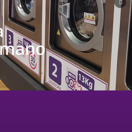
a
u mano