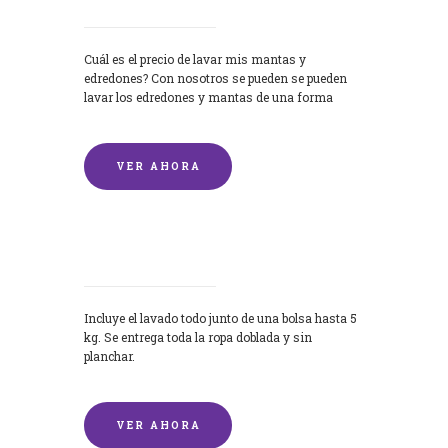
Cuál es el precio de lavar mis mantas y
edredones? Con nosotros se pueden se pueden
lavar los edredones y mantas de una forma
rápida y...
VER AHORA
Lavandería por Kilo
Incluye el lavado todo junto de una bolsa hasta 5
kg. Se entrega toda la ropa doblada y sin
planchar.
VER AHORA