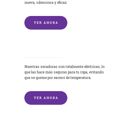
nueva, silenciosa y eficaz.
VER AHORA
Secadoras
Nuestras secadoras son totalmente eléctricas, lo
que las hace más seguras para tu ropa, evitando
que se queme por exceso de temperatura.
VER AHORA
Lavado de mantas y edredones por
encargo