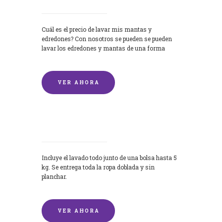
Cuál es el precio de lavar mis mantas y
edredones? Con nosotros se pueden se pueden
lavar los edredones y mantas de una forma
rápida y...
VER AHORA
Lavandería por Kilo
Incluye el lavado todo junto de una bolsa hasta 5
kg. Se entrega toda la ropa doblada y sin
planchar.
VER AHORA