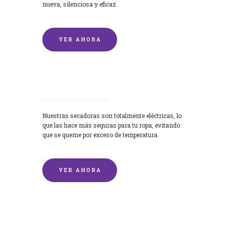
nueva, silenciosa y eficaz.
VER AHORA
Secadoras
Nuestras secadoras son totalmente eléctricas, lo
que las hace más seguras para tu ropa, evitando
que se queme por exceso de temperatura.
VER AHORA
Lavado de mantas y edredones por
encargo