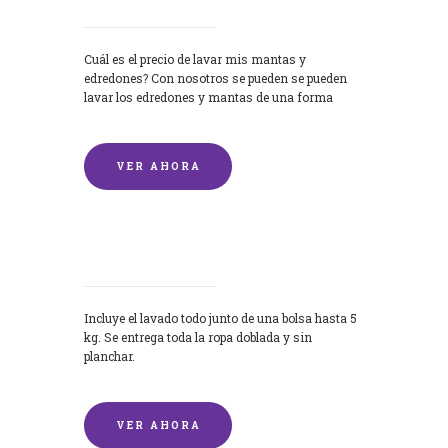
Cuál es el precio de lavar mis mantas y
edredones? Con nosotros se pueden se pueden
lavar los edredones y mantas de una forma
rápida y...
VER AHORA
Lavandería por Kilo
Incluye el lavado todo junto de una bolsa hasta 5
kg. Se entrega toda la ropa doblada y sin
planchar.
VER AHORA