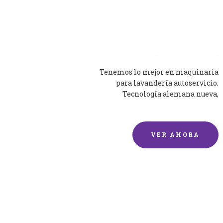
Lavadoras
Tenemos lo mejor en maquinaria
para lavandería autoservicio.
Tecnología alemana nueva,
silenciosa y eficaz.
VER AHORA
Lavado de mantas y
edredones por encargo