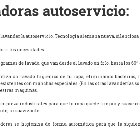
doras autoservicio:
avandería autoservicio. Tecnología alemana nueva, silenciosa y
rir tus necesidades:
ramas de lavado, que van desde el lavado en frío, hasta los 60º 
antiza un lavado higiénico de tu ropa, eliminando bacterias, 
resistentes con manchas especiales. (En las otras lavanderías s
uestras maquinas.
limpieza industriales para que tu ropa quede limpia y suave c
nte, ni suavizante.
adoras se higieniza de forma automática para que la siguien