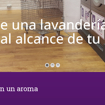
de una lavanderí
 al alcance de t
on un aroma