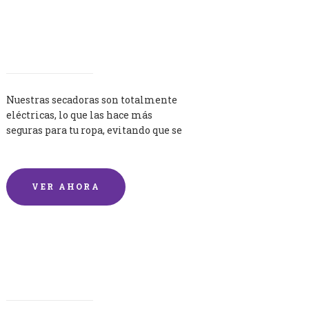
Secadoras
Nuestras secadoras son totalmente
eléctricas, lo que las hace más
seguras para tu ropa, evitando que se
queme por exceso de temperatura.
VER AHORA
Lavandería por Kilo