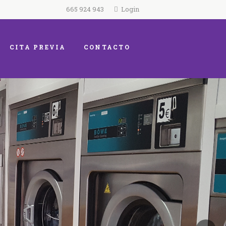
665 924 943
Login
CITA PREVIA
CONTACTO