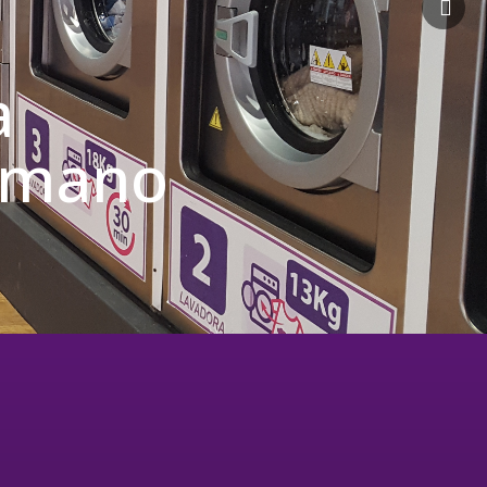
a
u mano