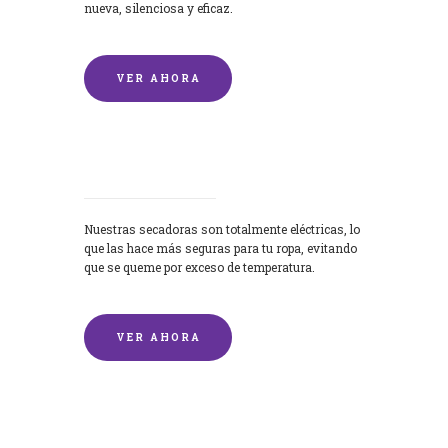
nueva, silenciosa y eficaz.
VER AHORA
Secadoras
Nuestras secadoras son totalmente eléctricas, lo
que las hace más seguras para tu ropa, evitando
que se queme por exceso de temperatura.
VER AHORA
Lavado de mantas y edredones por
encargo