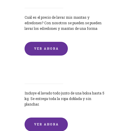
Cuál es el precio de lavar mis mantas y
edredones? Con nosotros se pueden se pueden
lavar los edredones y mantas de una forma
rápida y...
VER AHORA
Lavandería por Kilo
Incluye el lavado todo junto de una bolsa hasta 5
kg. Se entrega toda la ropa doblada y sin
planchar.
VER AHORA