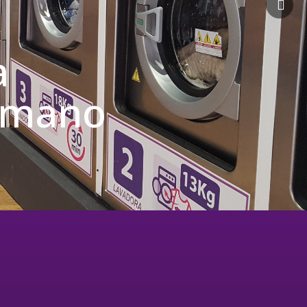
a
u mano