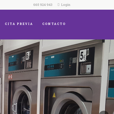
665 924 943
Login
CITA PREVIA
CONTACTO