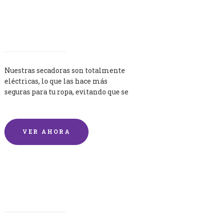
Secadoras
Nuestras secadoras son totalmente
eléctricas, lo que las hace más
seguras para tu ropa, evitando que se
queme por exceso de temperatura.
VER AHORA
Lavandería por Kilo