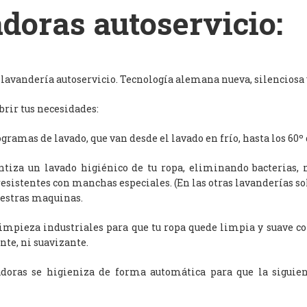
doras autoservicio:
avandería autoservicio. Tecnología alemana nueva, silenciosa y
rir tus necesidades:
ramas de lavado, que van desde el lavado en frío, hasta los 60º 
antiza un lavado higiénico de tu ropa, eliminando bacterias, 
resistentes con manchas especiales. (En las otras lavanderías s
uestras maquinas.
limpieza industriales para que tu ropa quede limpia y suave c
nte, ni suavizante.
adoras se higieniza de forma automática para que la siguien