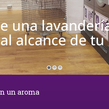
de una lavanderí
 al alcance de t
on un aroma