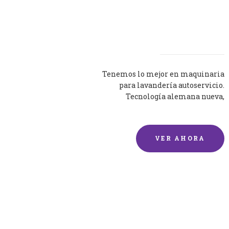
Lavadoras
Tenemos lo mejor en maquinaria
para lavandería autoservicio.
Tecnología alemana nueva,
silenciosa y eficaz.
VER AHORA
Lavado de mantas y
edredones por encargo