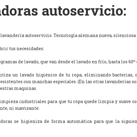
doras autoservicio:
avandería autoservicio. Tecnología alemana nueva, silenciosa y
rir tus necesidades:
ramas de lavado, que van desde el lavado en frío, hasta los 60º 
antiza un lavado higiénico de tu ropa, eliminando bacterias, 
resistentes con manchas especiales. (En las otras lavanderías s
uestras maquinas.
limpieza industriales para que tu ropa quede limpia y suave c
nte, ni suavizante.
adoras se higieniza de forma automática para que la siguien