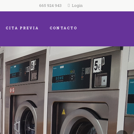
665 924 943
Login
CITA PREVIA
CONTACTO