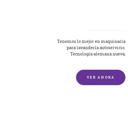
Lavadoras
Tenemos lo mejor en maquinaria
para lavandería autoservicio.
Tecnología alemana nueva,
silenciosa y eficaz.
VER AHORA
Lavado de mantas y
edredones por encargo