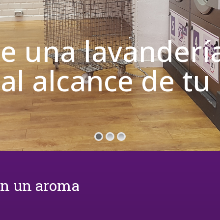
de una lavanderí
 al alcance de t
on un aroma