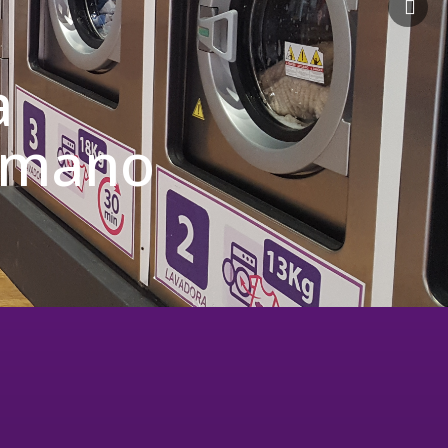
a
u mano