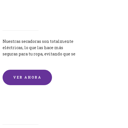
Secadoras
Nuestras secadoras son totalmente
eléctricas, lo que las hace más
seguras para tu ropa, evitando que se
queme por exceso de temperatura.
VER AHORA
Lavandería por Kilo