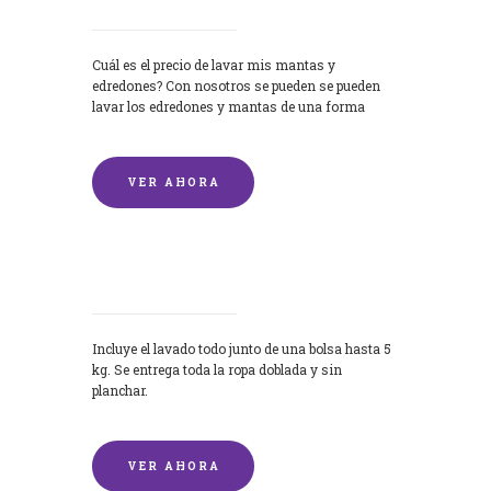
Cuál es el precio de lavar mis mantas y
edredones? Con nosotros se pueden se pueden
lavar los edredones y mantas de una forma
rápida y...
VER AHORA
Lavandería por Kilo
Incluye el lavado todo junto de una bolsa hasta 5
kg. Se entrega toda la ropa doblada y sin
planchar.
VER AHORA