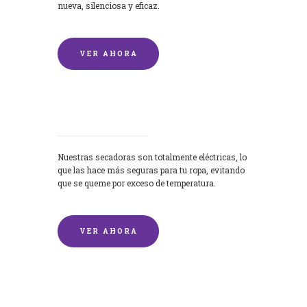
nueva, silenciosa y eficaz.
VER AHORA
Secadoras
Nuestras secadoras son totalmente eléctricas, lo
que las hace más seguras para tu ropa, evitando
que se queme por exceso de temperatura.
VER AHORA
Lavado de mantas y edredones por
encargo