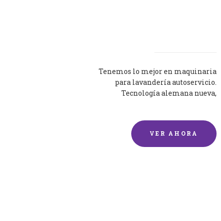
Lavadoras
Tenemos lo mejor en maquinaria
para lavandería autoservicio.
Tecnología alemana nueva,
silenciosa y eficaz.
VER AHORA
Lavado de mantas y
edredones por encargo