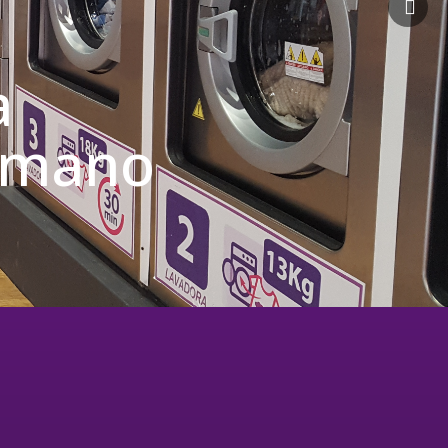
a
u mano