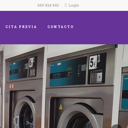
665 924 943
Login
CITA PREVIA
CONTACTO