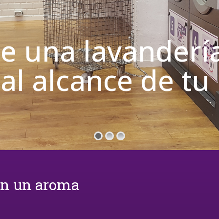
de una lavanderí
 al alcance de t
on un aroma