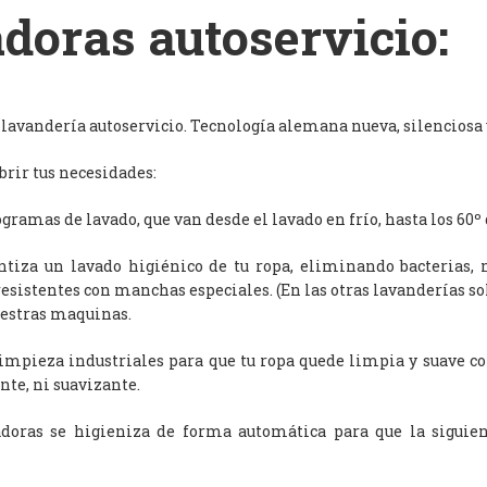
doras autoservicio:
avandería autoservicio. Tecnología alemana nueva, silenciosa y
rir tus necesidades:
ramas de lavado, que van desde el lavado en frío, hasta los 60º 
antiza un lavado higiénico de tu ropa, eliminando bacterias, 
resistentes con manchas especiales. (En las otras lavanderías s
uestras maquinas.
limpieza industriales para que tu ropa quede limpia y suave c
nte, ni suavizante.
adoras se higieniza de forma automática para que la siguien