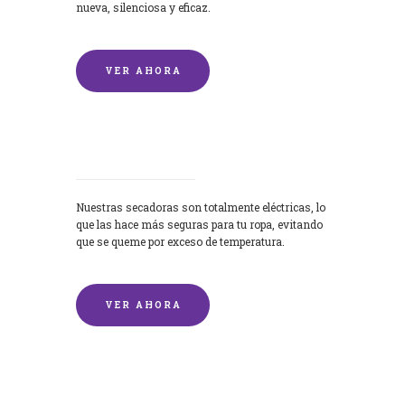
nueva, silenciosa y eficaz.
VER AHORA
Secadoras
Nuestras secadoras son totalmente eléctricas, lo
que las hace más seguras para tu ropa, evitando
que se queme por exceso de temperatura.
VER AHORA
Lavado de mantas y edredones por
encargo