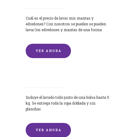
Cuál es el precio de lavar mis mantas y
edredones? Con nosotros se pueden se pueden
lavar los edredones y mantas de una forma
rápida y...
VER AHORA
Lavandería por Kilo
Incluye el lavado todo junto de una bolsa hasta 5
kg. Se entrega toda la ropa doblada y sin
planchar.
VER AHORA