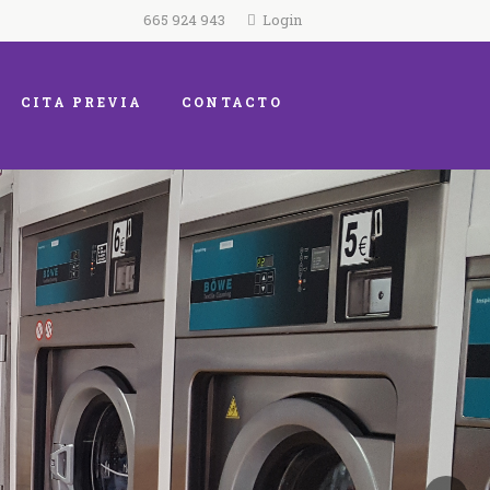
665 924 943
Login
CITA PREVIA
CONTACTO