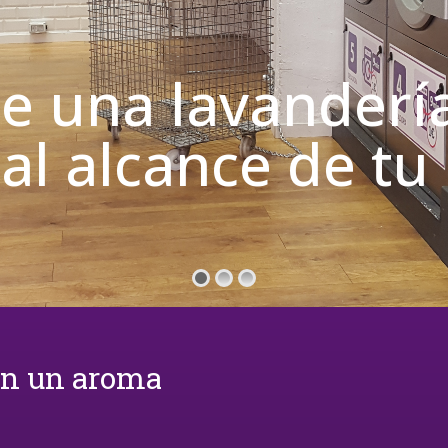
de una lavanderí
 al alcance de t
on un aroma