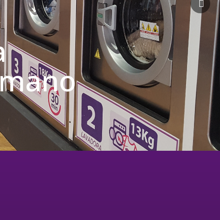
a
u mano