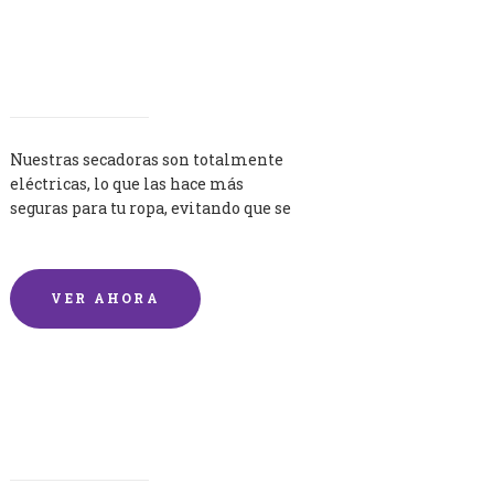
Secadoras
Nuestras secadoras son totalmente
eléctricas, lo que las hace más
seguras para tu ropa, evitando que se
queme por exceso de temperatura.
VER AHORA
Lavandería por Kilo