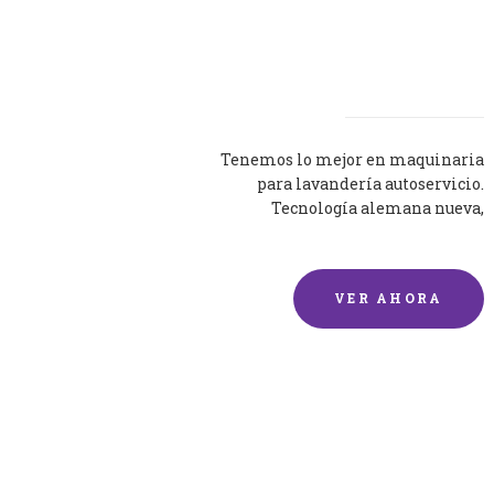
Lavadoras
Tenemos lo mejor en maquinaria
para lavandería autoservicio.
Tecnología alemana nueva,
silenciosa y eficaz.
VER AHORA
Lavado de mantas y
edredones por encargo