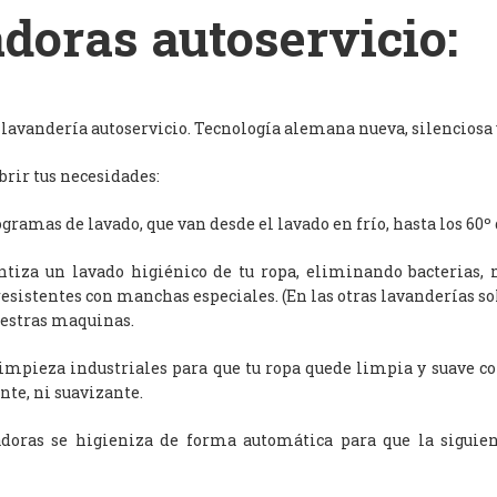
doras autoservicio:
avandería autoservicio. Tecnología alemana nueva, silenciosa y
rir tus necesidades:
ramas de lavado, que van desde el lavado en frío, hasta los 60º 
antiza un lavado higiénico de tu ropa, eliminando bacterias, 
resistentes con manchas especiales. (En las otras lavanderías s
uestras maquinas.
limpieza industriales para que tu ropa quede limpia y suave c
nte, ni suavizante.
adoras se higieniza de forma automática para que la siguien