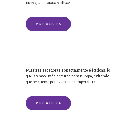
nueva, silenciosa y eficaz.
VER AHORA
Secadoras
Nuestras secadoras son totalmente eléctricas, lo
que las hace más seguras para tu ropa, evitando
que se queme por exceso de temperatura.
VER AHORA
Lavado de mantas y edredones por
encargo