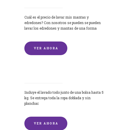
Cuál es el precio de lavar mis mantas y
edredones? Con nosotros se pueden se pueden
lavar los edredones y mantas de una forma
rápida y...
VER AHORA
Lavandería por Kilo
Incluye el lavado todo junto de una bolsa hasta 5
kg. Se entrega toda la ropa doblada y sin
planchar.
VER AHORA