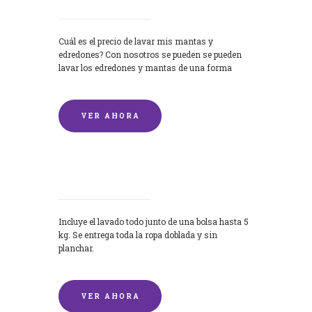
Cuál es el precio de lavar mis mantas y
edredones? Con nosotros se pueden se pueden
lavar los edredones y mantas de una forma
rápida y...
VER AHORA
Lavandería por Kilo
Incluye el lavado todo junto de una bolsa hasta 5
kg. Se entrega toda la ropa doblada y sin
planchar.
VER AHORA