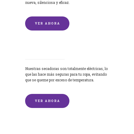
nueva, silenciosa y eficaz.
VER AHORA
Secadoras
Nuestras secadoras son totalmente eléctricas, lo
que las hace más seguras para tu ropa, evitando
que se queme por exceso de temperatura.
VER AHORA
Lavado de mantas y edredones por
encargo