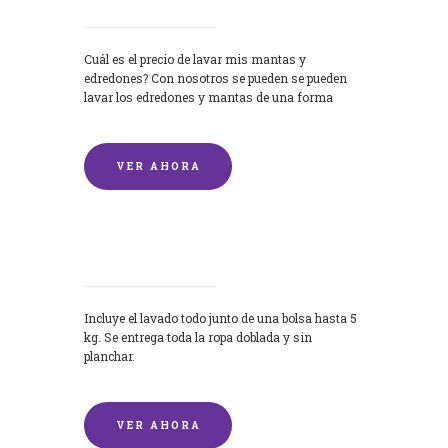
Cuál es el precio de lavar mis mantas y
edredones? Con nosotros se pueden se pueden
lavar los edredones y mantas de una forma
rápida y...
VER AHORA
Lavandería por Kilo
Incluye el lavado todo junto de una bolsa hasta 5
kg. Se entrega toda la ropa doblada y sin
planchar.
VER AHORA