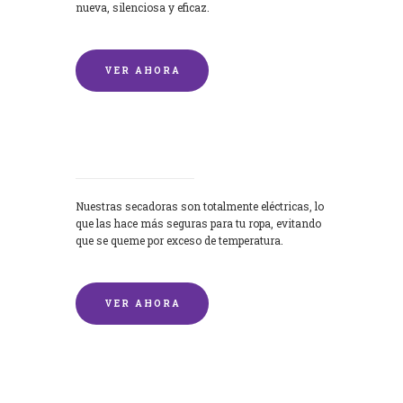
nueva, silenciosa y eficaz.
VER AHORA
Secadoras
Nuestras secadoras son totalmente eléctricas, lo
que las hace más seguras para tu ropa, evitando
que se queme por exceso de temperatura.
VER AHORA
Lavado de mantas y edredones por
encargo