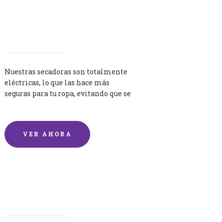
Secadoras
Nuestras secadoras son totalmente
eléctricas, lo que las hace más
seguras para tu ropa, evitando que se
queme por exceso de temperatura.
VER AHORA
Lavandería por Kilo