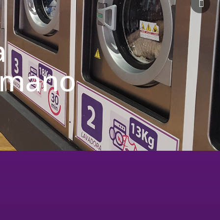
a
u mano