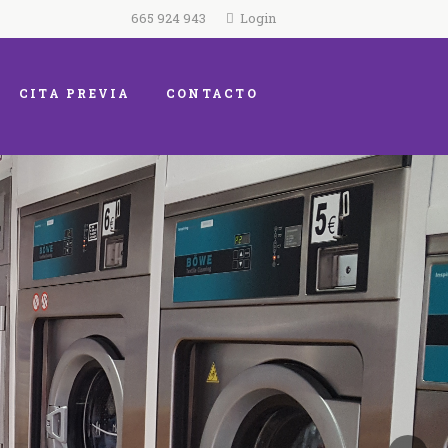
665 924 943
Login
CITA PREVIA
CONTACTO