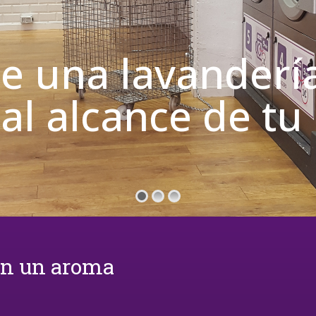
de una lavanderí
 al alcance de t
on un aroma