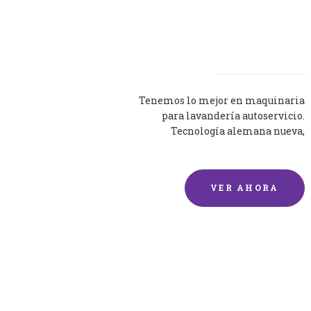
Lavadoras
Tenemos lo mejor en maquinaria
para lavandería autoservicio.
Tecnología alemana nueva,
silenciosa y eficaz.
VER AHORA
Lavado de mantas y
edredones por encargo