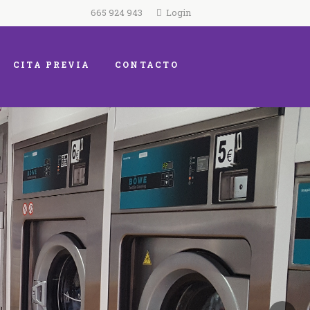
665 924 943
Login
CITA PREVIA
CONTACTO