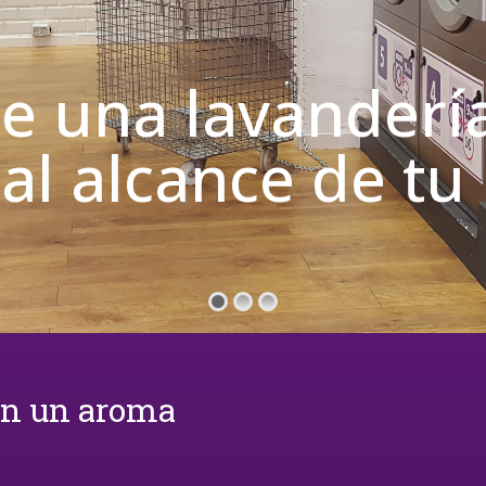
de una lavanderí
 al alcance de t
on un aroma