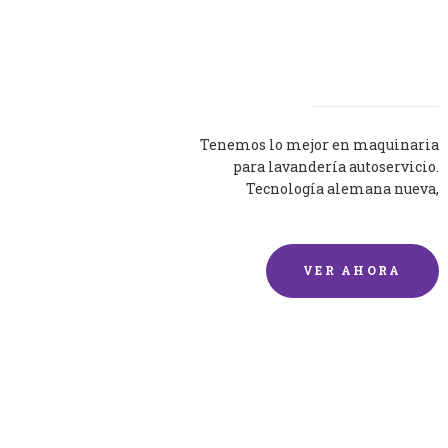
Lavadoras
Tenemos lo mejor en maquinaria
para lavandería autoservicio.
Tecnología alemana nueva,
silenciosa y eficaz.
VER AHORA
Lavado de mantas y
edredones por encargo