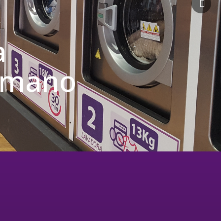
a
u mano