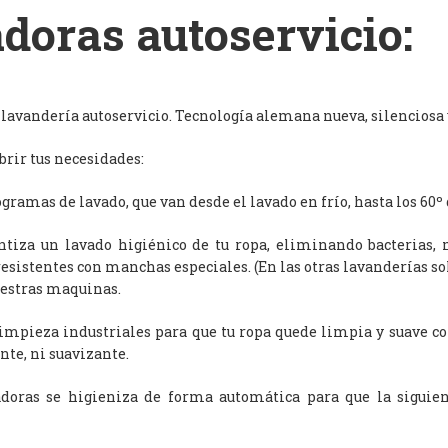
doras autoservicio:
avandería autoservicio. Tecnología alemana nueva, silenciosa y
rir tus necesidades:
ramas de lavado, que van desde el lavado en frío, hasta los 60º 
antiza un lavado higiénico de tu ropa, eliminando bacterias, 
resistentes con manchas especiales. (En las otras lavanderías s
uestras maquinas.
limpieza industriales para que tu ropa quede limpia y suave c
nte, ni suavizante.
adoras se higieniza de forma automática para que la siguien