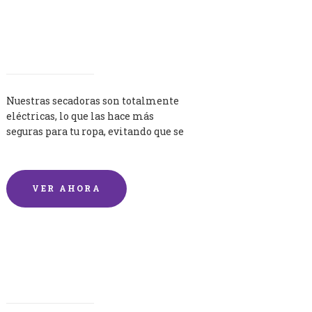
Secadoras
Nuestras secadoras son totalmente
eléctricas, lo que las hace más
seguras para tu ropa, evitando que se
queme por exceso de temperatura.
VER AHORA
Lavandería por Kilo