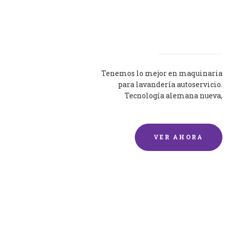
Lavadoras
Tenemos lo mejor en maquinaria
para lavandería autoservicio.
Tecnología alemana nueva,
silenciosa y eficaz.
VER AHORA
Lavado de mantas y
edredones por encargo