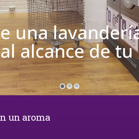
de una lavanderí
 al alcance de t
on un aroma