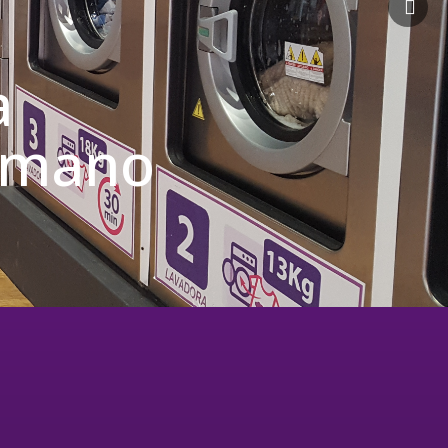
a
u mano