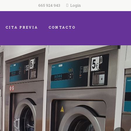
665 924 943
Login
CITA PREVIA
CONTACTO