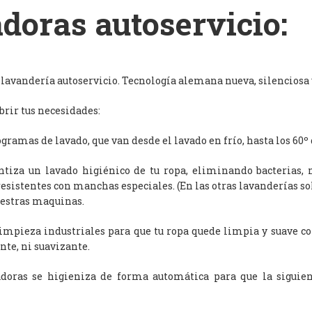
doras autoservicio:
avandería autoservicio. Tecnología alemana nueva, silenciosa y
rir tus necesidades:
ramas de lavado, que van desde el lavado en frío, hasta los 60º 
antiza un lavado higiénico de tu ropa, eliminando bacterias, 
resistentes con manchas especiales. (En las otras lavanderías s
uestras maquinas.
limpieza industriales para que tu ropa quede limpia y suave c
nte, ni suavizante.
adoras se higieniza de forma automática para que la siguien