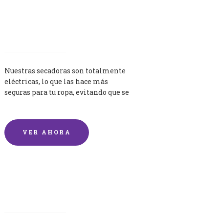
Secadoras
Nuestras secadoras son totalmente
eléctricas, lo que las hace más
seguras para tu ropa, evitando que se
queme por exceso de temperatura.
VER AHORA
Lavandería por Kilo