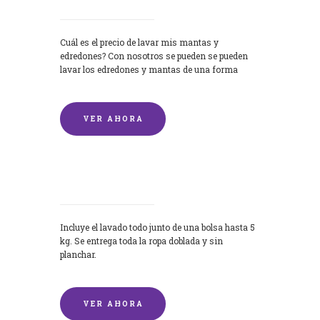
Cuál es el precio de lavar mis mantas y
edredones? Con nosotros se pueden se pueden
lavar los edredones y mantas de una forma
rápida y...
VER AHORA
Lavandería por Kilo
Incluye el lavado todo junto de una bolsa hasta 5
kg. Se entrega toda la ropa doblada y sin
planchar.
VER AHORA