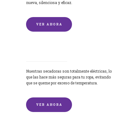
nueva, silenciosa y eficaz.
VER AHORA
Secadoras
Nuestras secadoras son totalmente eléctricas, lo
que las hace más seguras para tu ropa, evitando
que se queme por exceso de temperatura.
VER AHORA
Lavado de mantas y edredones por
encargo