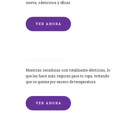
nueva, silenciosa y eficaz.
VER AHORA
Secadoras
Nuestras secadoras son totalmente eléctricas, lo
que las hace más seguras para tu ropa, evitando
que se queme por exceso de temperatura.
VER AHORA
Lavado de mantas y edredones por
encargo