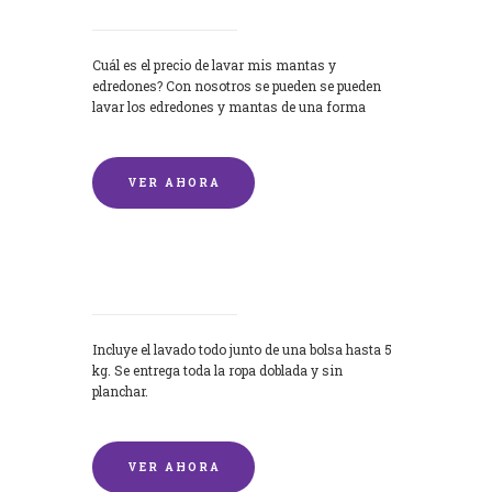
Cuál es el precio de lavar mis mantas y
edredones? Con nosotros se pueden se pueden
lavar los edredones y mantas de una forma
rápida y...
VER AHORA
Lavandería por Kilo
Incluye el lavado todo junto de una bolsa hasta 5
kg. Se entrega toda la ropa doblada y sin
planchar.
VER AHORA