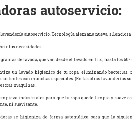
doras autoservicio:
avandería autoservicio. Tecnología alemana nueva, silenciosa y
rir tus necesidades:
ramas de lavado, que van desde el lavado en frío, hasta los 60º 
antiza un lavado higiénico de tu ropa, eliminando bacterias, 
resistentes con manchas especiales. (En las otras lavanderías s
uestras maquinas.
limpieza industriales para que tu ropa quede limpia y suave c
nte, ni suavizante.
adoras se higieniza de forma automática para que la siguien