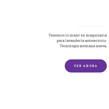
Lavadoras
Tenemos lo mejor en maquinaria
para lavandería autoservicio.
Tecnología alemana nueva,
silenciosa y eficaz.
VER AHORA
Lavado de mantas y
edredones por encargo