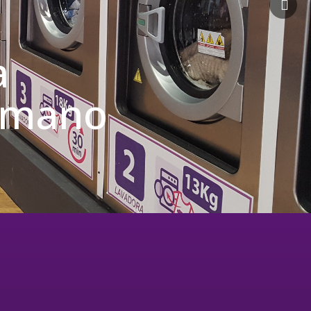
a
u mano