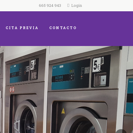
665 924 943
Login
CITA PREVIA
CONTACTO