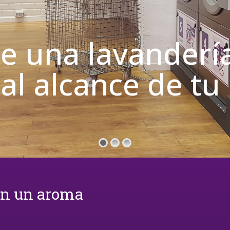
de una lavanderí
 al alcance de t
on un aroma