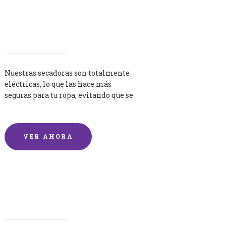
Secadoras
Nuestras secadoras son totalmente
eléctricas, lo que las hace más
seguras para tu ropa, evitando que se
queme por exceso de temperatura.
VER AHORA
Lavandería por Kilo