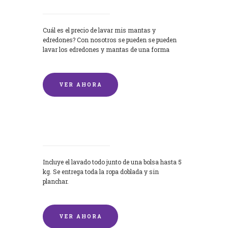
Cuál es el precio de lavar mis mantas y
edredones? Con nosotros se pueden se pueden
lavar los edredones y mantas de una forma
rápida y...
VER AHORA
Lavandería por Kilo
Incluye el lavado todo junto de una bolsa hasta 5
kg. Se entrega toda la ropa doblada y sin
planchar.
VER AHORA