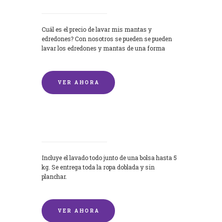
Cuál es el precio de lavar mis mantas y
edredones? Con nosotros se pueden se pueden
lavar los edredones y mantas de una forma
rápida y...
VER AHORA
Lavandería por Kilo
Incluye el lavado todo junto de una bolsa hasta 5
kg. Se entrega toda la ropa doblada y sin
planchar.
VER AHORA