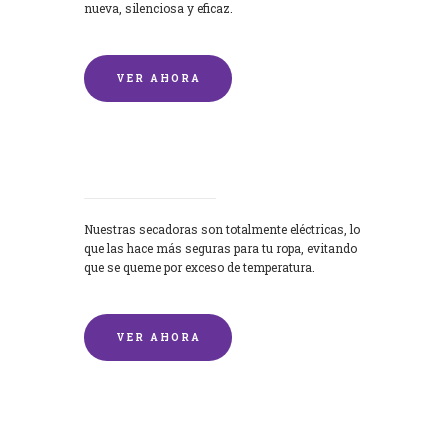
nueva, silenciosa y eficaz.
VER AHORA
Secadoras
Nuestras secadoras son totalmente eléctricas, lo
que las hace más seguras para tu ropa, evitando
que se queme por exceso de temperatura.
VER AHORA
Lavado de mantas y edredones por
encargo