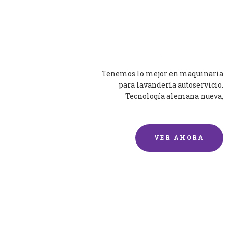
Lavadoras
Tenemos lo mejor en maquinaria
para lavandería autoservicio.
Tecnología alemana nueva,
silenciosa y eficaz.
VER AHORA
Lavado de mantas y
edredones por encargo