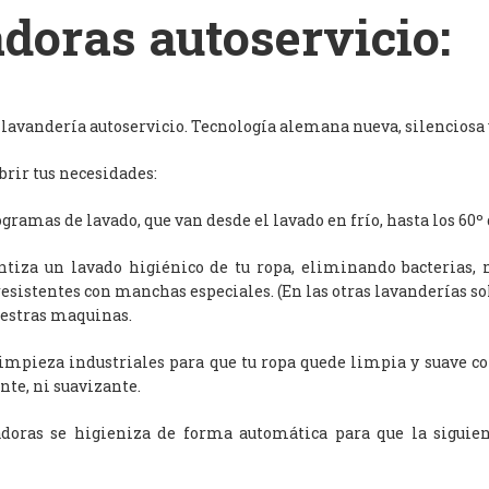
doras autoservicio:
avandería autoservicio. Tecnología alemana nueva, silenciosa y
rir tus necesidades:
ramas de lavado, que van desde el lavado en frío, hasta los 60º 
antiza un lavado higiénico de tu ropa, eliminando bacterias, 
resistentes con manchas especiales. (En las otras lavanderías s
uestras maquinas.
limpieza industriales para que tu ropa quede limpia y suave c
nte, ni suavizante.
adoras se higieniza de forma automática para que la siguien