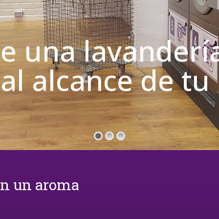
de una lavanderí
 al alcance de t
on un aroma