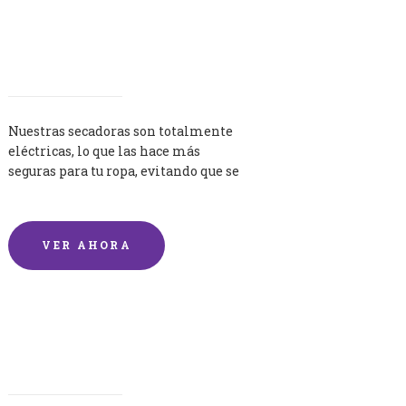
Secadoras
Nuestras secadoras son totalmente
eléctricas, lo que las hace más
seguras para tu ropa, evitando que se
queme por exceso de temperatura.
VER AHORA
Lavandería por Kilo