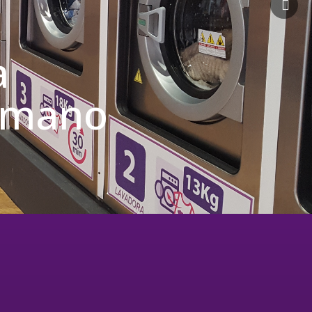
a
u mano