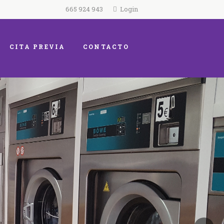
665 924 943
Login
CITA PREVIA
CONTACTO