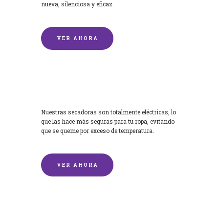
nueva, silenciosa y eficaz.
VER AHORA
Secadoras
Nuestras secadoras son totalmente eléctricas, lo
que las hace más seguras para tu ropa, evitando
que se queme por exceso de temperatura.
VER AHORA
Lavado de mantas y edredones por
encargo