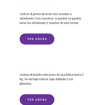
Cuál es el precio de lavar mis mantas y
edredones? Con nosotros se pueden se pueden
lavar los edredones y mantas de una forma
rápida y...
VER AHORA
Lavandería por Kilo
Incluye el lavado todo junto de una bolsa hasta 5
kg. Se entrega toda la ropa doblada y sin
planchar.
VER AHORA