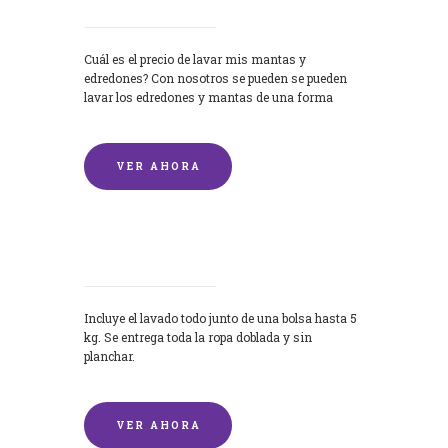
Cuál es el precio de lavar mis mantas y
edredones? Con nosotros se pueden se pueden
lavar los edredones y mantas de una forma
rápida y...
VER AHORA
Lavandería por Kilo
Incluye el lavado todo junto de una bolsa hasta 5
kg. Se entrega toda la ropa doblada y sin
planchar.
VER AHORA