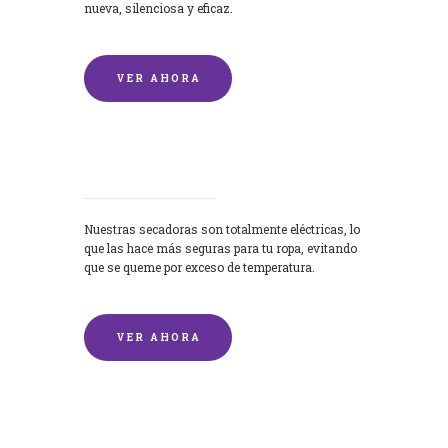
nueva, silenciosa y eficaz.
VER AHORA
Secadoras
Nuestras secadoras son totalmente eléctricas, lo
que las hace más seguras para tu ropa, evitando
que se queme por exceso de temperatura.
VER AHORA
Lavado de mantas y edredones por
encargo