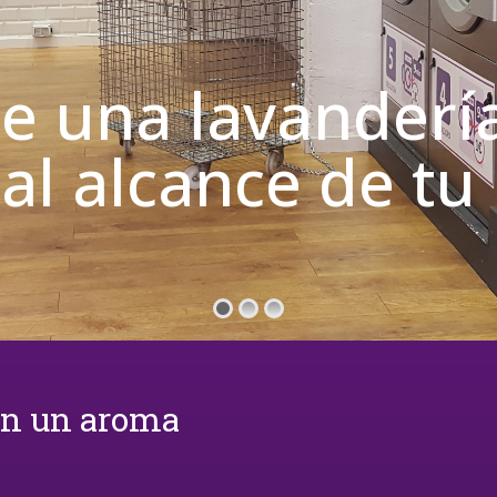
de una lavanderí
 al alcance de t
on un aroma