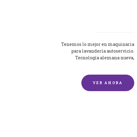
Lavadoras
Tenemos lo mejor en maquinaria
para lavandería autoservicio.
Tecnología alemana nueva,
silenciosa y eficaz.
VER AHORA
Lavado de mantas y
edredones por encargo