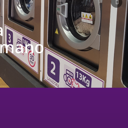
a
u mano