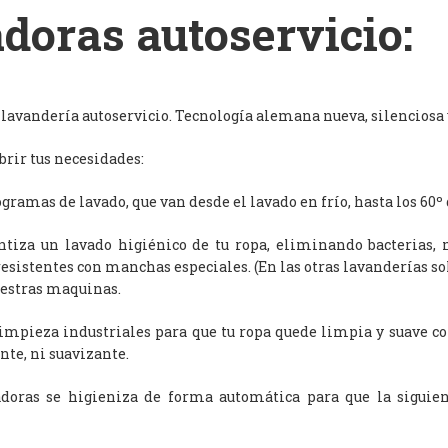
doras autoservicio:
avandería autoservicio. Tecnología alemana nueva, silenciosa y
rir tus necesidades:
ramas de lavado, que van desde el lavado en frío, hasta los 60º 
antiza un lavado higiénico de tu ropa, eliminando bacterias, 
resistentes con manchas especiales. (En las otras lavanderías s
uestras maquinas.
limpieza industriales para que tu ropa quede limpia y suave c
nte, ni suavizante.
adoras se higieniza de forma automática para que la siguien