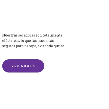
Secadoras
Nuestras secadoras son totalmente
eléctricas, lo que las hace más
seguras para tu ropa, evitando que se
queme por exceso de temperatura.
VER AHORA
Lavandería por Kilo