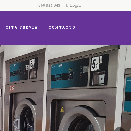
665 924 943
Login
CITA PREVIA
CONTACTO