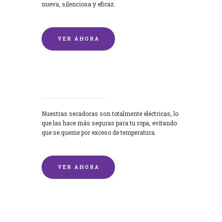
nueva, silenciosa y eficaz.
VER AHORA
Secadoras
Nuestras secadoras son totalmente eléctricas, lo
que las hace más seguras para tu ropa, evitando
que se queme por exceso de temperatura.
VER AHORA
Lavado de mantas y edredones por
encargo