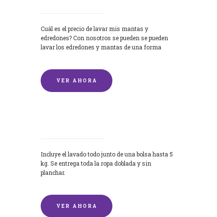
Cuál es el precio de lavar mis mantas y
edredones? Con nosotros se pueden se pueden
lavar los edredones y mantas de una forma
rápida y...
VER AHORA
Lavandería por Kilo
Incluye el lavado todo junto de una bolsa hasta 5
kg. Se entrega toda la ropa doblada y sin
planchar.
VER AHORA