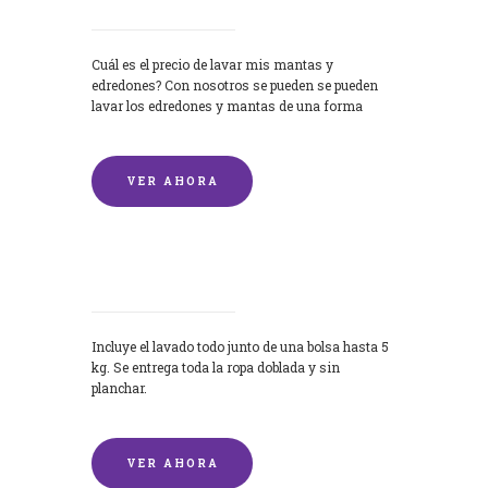
Cuál es el precio de lavar mis mantas y
edredones? Con nosotros se pueden se pueden
lavar los edredones y mantas de una forma
rápida y...
VER AHORA
Lavandería por Kilo
Incluye el lavado todo junto de una bolsa hasta 5
kg. Se entrega toda la ropa doblada y sin
planchar.
VER AHORA