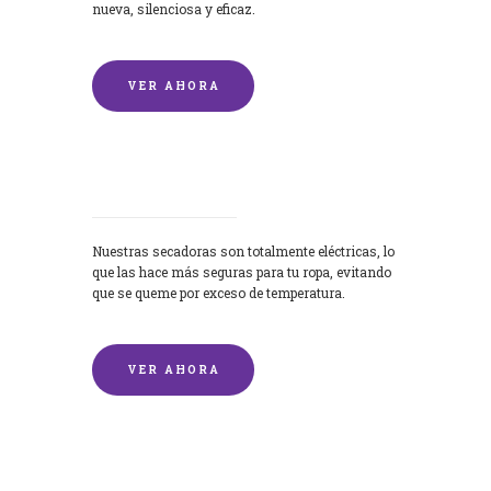
nueva, silenciosa y eficaz.
VER AHORA
Secadoras
Nuestras secadoras son totalmente eléctricas, lo
que las hace más seguras para tu ropa, evitando
que se queme por exceso de temperatura.
VER AHORA
Lavado de mantas y edredones por
encargo