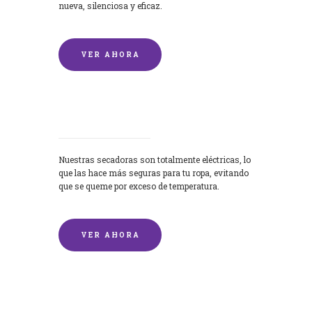
nueva, silenciosa y eficaz.
VER AHORA
Secadoras
Nuestras secadoras son totalmente eléctricas, lo
que las hace más seguras para tu ropa, evitando
que se queme por exceso de temperatura.
VER AHORA
Lavado de mantas y edredones por
encargo