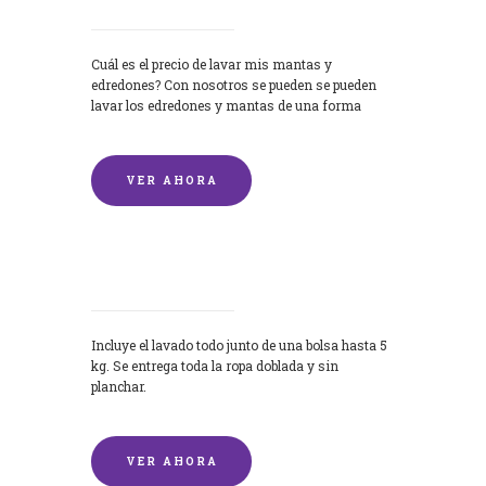
Cuál es el precio de lavar mis mantas y
edredones? Con nosotros se pueden se pueden
lavar los edredones y mantas de una forma
rápida y...
VER AHORA
Lavandería por Kilo
Incluye el lavado todo junto de una bolsa hasta 5
kg. Se entrega toda la ropa doblada y sin
planchar.
VER AHORA