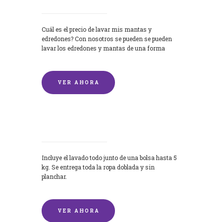
Cuál es el precio de lavar mis mantas y
edredones? Con nosotros se pueden se pueden
lavar los edredones y mantas de una forma
rápida y...
VER AHORA
Lavandería por Kilo
Incluye el lavado todo junto de una bolsa hasta 5
kg. Se entrega toda la ropa doblada y sin
planchar.
VER AHORA