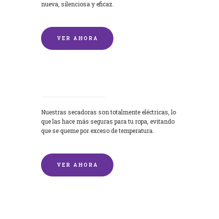
nueva, silenciosa y eficaz.
VER AHORA
Secadoras
Nuestras secadoras son totalmente eléctricas, lo
que las hace más seguras para tu ropa, evitando
que se queme por exceso de temperatura.
VER AHORA
Lavado de mantas y edredones por
encargo